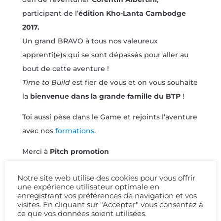
participant de l’
édition Kho-Lanta Cambodge
2017.
Un grand BRAVO à tous nos valeureux
apprenti(e)s qui se sont dépassés pour aller au
bout de cette aventure !
Time to Build
est fier de vous et on vous souhaite
la
bienvenue dans la grande famille du BTP
!
Toi aussi pèse dans le Game et rejoints l’aventure
avec nos
formations
.
Merci à
Pitch promotion
(
www.pitchpromotion.fr
) pour le cadre du
Notre site web utilise des cookies pour vous offrir
magnifique chantier du château 🏰
une expérience utilisateur optimale en
enregistrant vos préférences de navigation et vos
Merci à la
Fédération Compagnonnique
visites. En cliquant sur "Accepter" vous consentez à
ce que vos données soient utilisées.
(
toulouse.compagnonsdutourdefrance.org
) et au