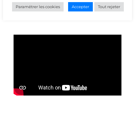
Lycée Urbain Vitry
(
urbain-vitry.mon-ent-
Paramétrer les cookies
Accepter
Tout rejeter
occitanie.fr
)