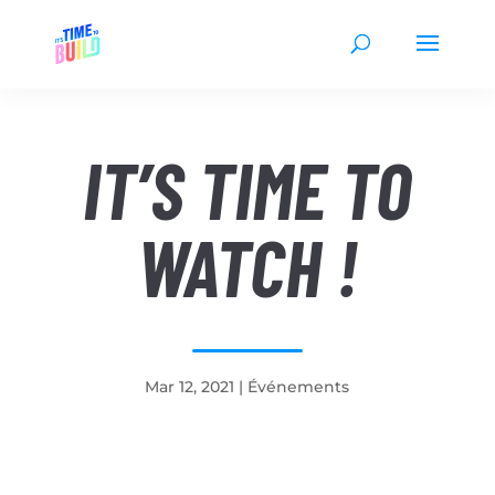
IT’S TIME TO
WATCH !
Mar 12, 2021
|
Événements